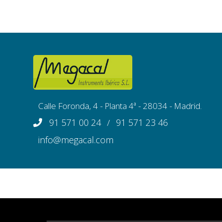
Calle Foronda, 4 - Planta 4ª - 28034 - Madrid.
91 571 00 24
91 571 23 46
/
info@megacal.com